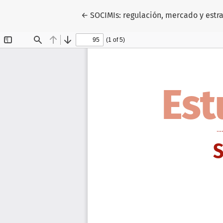
Volver a los detalles del artículo
←
SOCIMIs: regulación, mercado y estra