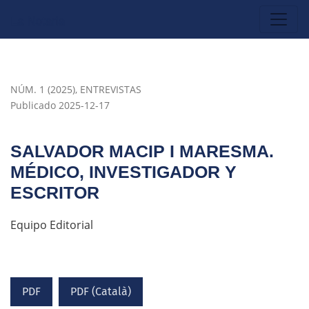
Salvador Macip i Maresma. Médico, investigador y escritor
NÚM. 1 (2025)
,
ENTREVISTAS
Publicado 2025-12-17
SALVADOR MACIP I MARESMA.
MÉDICO, INVESTIGADOR Y
ESCRITOR
Equipo Editorial
PDF
PDF (Català)