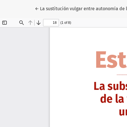
Volver a los detalles del artículo
←
La sustitución vulgar entre autonomía de