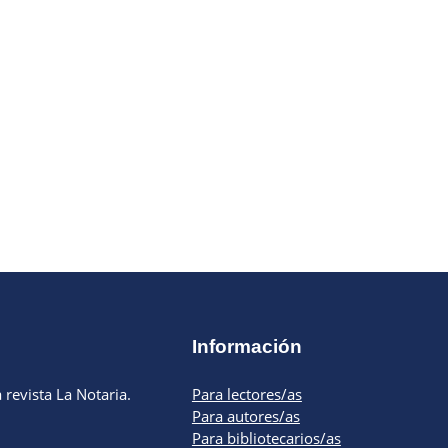
Información
 revista La Notaria.
Para lectores/as
Para autores/as
Para bibliotecarios/as