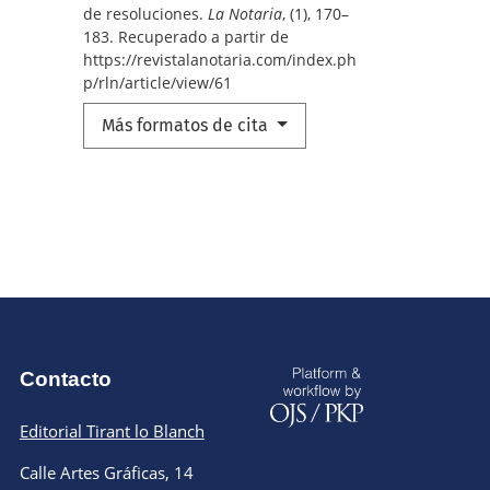
de resoluciones.
La Notaria
, (1), 170–
183. Recuperado a partir de
https://revistalanotaria.com/index.ph
p/rln/article/view/61
Más formatos de cita
Contacto
Editorial Tirant lo Blanch
Calle Artes Gráficas, 14