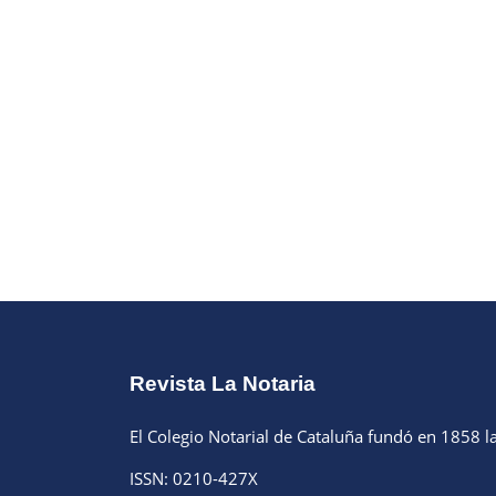
Revista La Notaria
El Colegio Notarial de Cataluña fundó en 1858 la
ISSN: 0210-427X