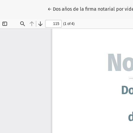
Volver a los detalles del artículo
←
Dos años de la firma notarial por vid