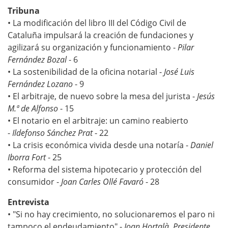
Tribuna
• La modificación del libro III del Código Civil de
Cataluña impulsará la creación de fundaciones y
agilizará su organización y funcionamiento -
Pilar
Fernández Bozal
- 6
• La sostenibilidad de la oficina notarial -
José Luis
Fernández Lozano
- 9
• El arbitraje, de nuevo sobre la mesa del jurista -
Jesús
M.ª de Alfonso
- 15
• El notario en el arbitraje: un camino reabierto
-
Ildefonso Sánchez Prat
- 22
• La crisis económica vivida desde una notaría -
Daniel
Iborra Fort
- 25
• Reforma del sistema hipotecario y protección del
consumidor -
Joan Carles Ollé Favaró
- 28
Entrevista
• "Si no hay crecimiento, no solucionaremos el paro ni
tampoco el endeudamiento" -
Joan Hortalà, Presidente